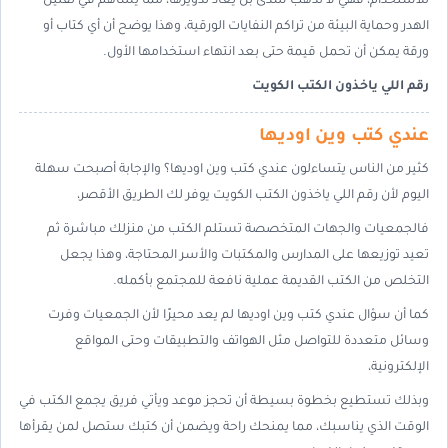
للاستخدام، فهي لا تذهب سدى بل يعاد تدويرها، مما يساهم في تقليل
الهدر وحماية البيئة من تراكم النفايات الورقية، وهذا يوضح أن أي كتاب أو
ورقة يمكن أن تحمل قيمة حتى بعد انتهاء استخدامها الأول.
رقم اللي ياخذون الكتب الكويت
عندي كتب وين اوديها
كثير من الناس يتساءلون عندي كتب وين اوديها؟ والإجابة أصبحت سهلة
اليوم لأن رقم اللي ياخذون الكتب الكويت يوفر لك الطريق الأقصر،
فالجمعيات والجهات المتخصصة تستلم الكتب من منزلك مباشرة ثم
تعيد توزيعها على المدارس والمكتبات والأسر المحتاجة، وهذا يجعل
التخلص من الكتب القديمة عملية نافعة للمجتمع بأكمله.
كما أن سؤال عندي كتب وين اوديها لم يعد محيرًا لأن الجمعيات وفرت
وسائل متعددة للتواصل مثل الهواتف والتطبيقات وحتى المواقع
الإلكترونية،
وبذلك تستطيع بخطوة بسيطة أن تحجز موعد ويأتي فريق يجمع الكتب في
الوقت الذي يناسبك، مما يمنحك راحة ويضمن أن كتبك ستصل لمن يقرأها