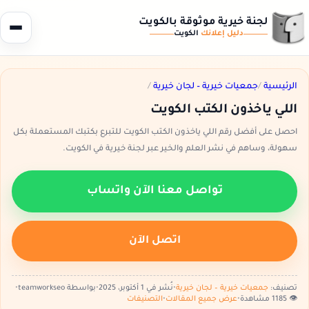
لجنة خيرية موثوقة بالكويت
دليل إعلانك
الكويت
الرئيسية
/
جمعيات خيرية – لجان خيرية
/
اللي ياخذون الكتب الكويت
احصل على أفضل رقم اللي ياخذون الكتب الكويت للتبرع بكتبك المستعملة بكل
سهولة، وساهم في نشر العلم والخير عبر لجنة خيرية في الكويت.
تواصل معنا الآن واتساب
اتصل الآن
تصنيف:
جمعيات خيرية – لجان خيرية
•
نُشر في 1 أكتوبر، 2025
•
بواسطة teamworkseo
•
👁️ 1185 مشاهدة
•
عرض جميع المقالات
•
التصنيفات